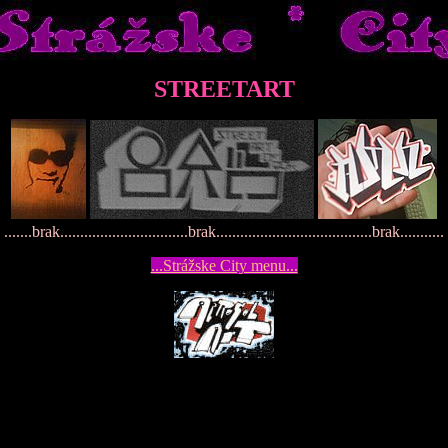
STREETART
.......brak................................brak.......................................brak...........
...Strážske City menu...