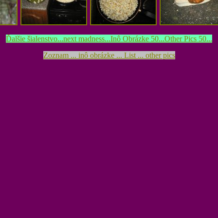
Ďalšie šialenstvo...next madness...Inô Obrázke 50...Other Pics 50...
Zoznam ... inô obrázke ... List ... other pics