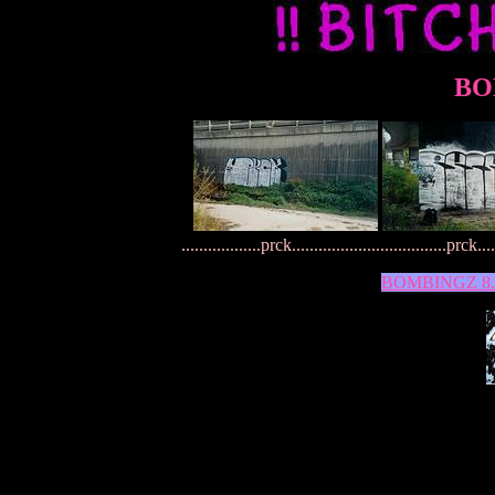
BO
..................prck...................................prck....
BOMBINGZ 8..